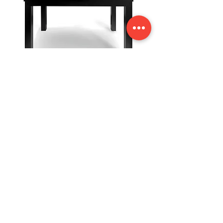
CARATTERISTICHE
totalmente personabilizzabili
utilizzabili simultaneamente fino a un
massimo di 10 persone
tocco delle dita, penna o guanto.
risposta multi-touch estremamente accurata
semplicissimi da utilizzare, non necessitano di
alcun driver di installazione
waterproof, facili da pulire
Contattaci per saperne di
più
COPYRIGHT © 2023 Nebri-tech Srl - Tutti i diritti rivervati - Sede
legale: Strada del Cascinotto
165 - 10156
Torino (Italy) - Sede operativa:
Strada del Cascinotto
165 - 10156
Torino (Italy)
Cap. Sociale € 60.000,00 -
Registro Imprese di Torino
10197600017
-
Iscrizione Camera di Commercio REA TO
1113724
- C.F / P.IVA